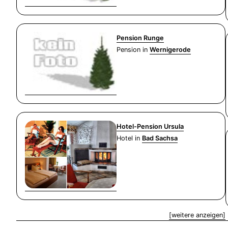
Pension Runge
Pension in
Wernigerode
Hotel-Pension Ursula
Hotel in
Bad Sachsa
[weitere anzeigen]